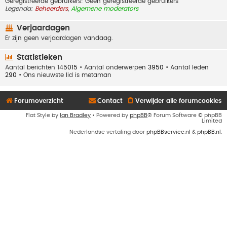
Geregistreerde gebruikers: Geen geregistreerde gebruikers
Legenda:
Beheerders
,
Algemene moderators
Verjaardagen
Er zijn geen verjaardagen vandaag.
Statistieken
Aantal berichten
145015
• Aantal onderwerpen
3950
• Aantal leden
290
• Ons nieuwste lid is
metaman
Forumoverzicht
Contact
Verwijder alle forumcookies
Flat Style by
Ian Bradley
• Powered by
phpBB
® Forum Software © phpBB
Limited
Nederlandse vertaling door
phpBBservice.nl
&
phpBB.nl
.