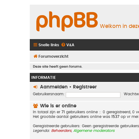
Welkom in deze
Snelle links
V&A
Forumoverzicht
Deze site heeft geen forums.
INFORMATIE
Aanmelden
•
Registreer
Gebruikersnaam:
Wachtw
Wie is er online
In totaal zijn er
71
gebruikers online :: 0 geregistreerd, 0
Het grootste aantal gebruikers online was
1537
op vr mei
Geregistreerde gebruikers: Geen geregistreerde gebruikers
Legenda:
Beheerders
,
Algemene moderators