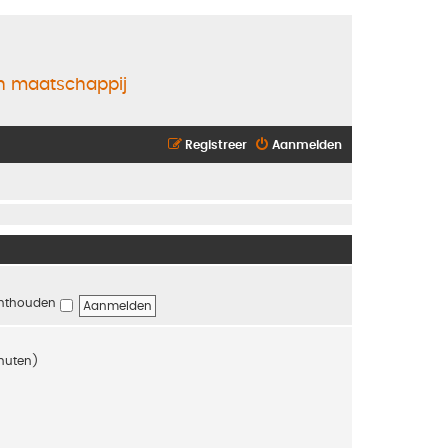
en maatschappij
Registreer
Aanmelden
nthouden
inuten)