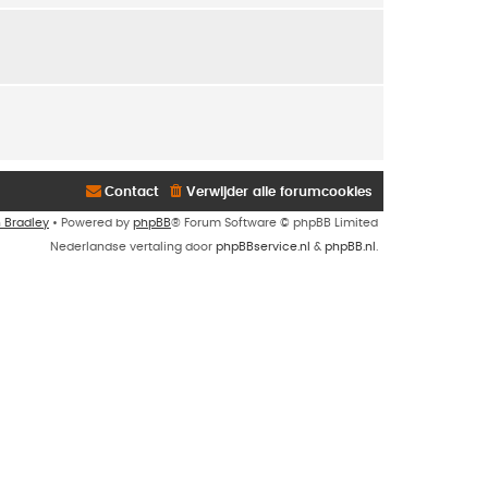
Contact
Verwijder alle forumcookies
n Bradley
• Powered by
phpBB
® Forum Software © phpBB Limited
Nederlandse vertaling door
phpBBservice.nl
&
phpBB.nl
.