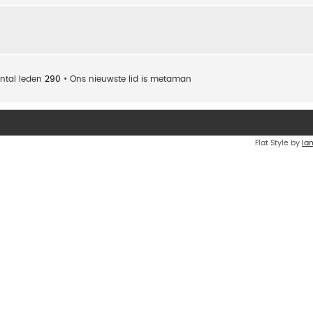
ntal leden
290
• Ons nieuwste lid is
metaman
Flat Style by
Ia