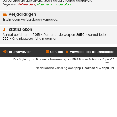
Geregistreerde gebruikers: Geen geregistreerde gebruikers
Legenda:
Beheerders
,
Algemene moderators
Verjaardagen
Er zijn geen verjaardagen vandaag.
Statistieken
Aantal berichten
145015
• Aantal onderwerpen
3950
• Aantal leden
290
• Ons nieuwste lid is
metaman
Forumoverzicht
Contact
Verwijder alle forumcookies
Flat Style by
Ian Bradley
• Powered by
phpBB
® Forum Software © phpBB
Limited
Nederlandse vertaling door
phpBBservice.nl
&
phpBB.nl
.