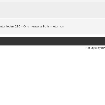
ntal leden
290
• Ons nieuwste lid is
metaman
Flat Style by
Ia