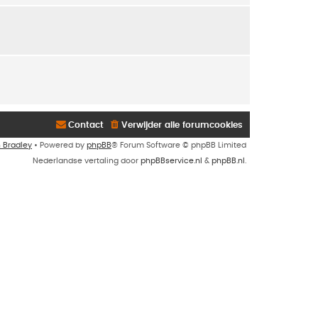
Contact
Verwijder alle forumcookies
n Bradley
• Powered by
phpBB
® Forum Software © phpBB Limited
Nederlandse vertaling door
phpBBservice.nl
&
phpBB.nl
.