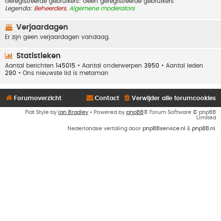
Geregistreerde gebruikers: Geen geregistreerde gebruikers
Legenda:
Beheerders
,
Algemene moderators
Verjaardagen
Er zijn geen verjaardagen vandaag.
Statistieken
Aantal berichten
145015
• Aantal onderwerpen
3950
• Aantal leden
290
• Ons nieuwste lid is
metaman
Forumoverzicht
Contact
Verwijder alle forumcookies
Flat Style by
Ian Bradley
• Powered by
phpBB
® Forum Software © phpBB
Limited
Nederlandse vertaling door
phpBBservice.nl
&
phpBB.nl
.