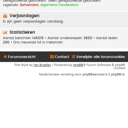
Geregistreerde gebruikers: Geen geregistreerde gebruikers
Legenda:
Beheerders
,
Algemene moderators
Verjaardagen
Er zijn geen verjaardagen vandaag.
Statistieken
Aantal berichten
145015
• Aantal onderwerpen
3950
• Aantal leden
290
• Ons nieuwste lid is
metaman
Forumoverzicht
Contact
Verwijder alle forumcookies
Flat Style by
Ian Bradley
• Powered by
phpBB
® Forum Software © phpBB
Limited
Nederlandse vertaling door
phpBBservice.nl
&
phpBB.nl
.