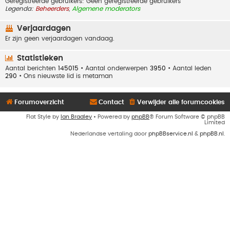
Geregistreerde gebruikers: Geen geregistreerde gebruikers
Legenda:
Beheerders
,
Algemene moderators
Verjaardagen
Er zijn geen verjaardagen vandaag.
Statistieken
Aantal berichten
145015
• Aantal onderwerpen
3950
• Aantal leden
290
• Ons nieuwste lid is
metaman
Forumoverzicht
Contact
Verwijder alle forumcookies
Flat Style by
Ian Bradley
• Powered by
phpBB
® Forum Software © phpBB
Limited
Nederlandse vertaling door
phpBBservice.nl
&
phpBB.nl
.