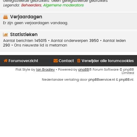
Geregistreerde gebruikers: Geen geregistreerde gebruikers
Legenda:
Beheerders
,
Algemene moderators
Verjaardagen
Er zijn geen verjaardagen vandaag.
Statistieken
Aantal berichten
145015
• Aantal onderwerpen
3950
• Aantal leden
290
• Ons nieuwste lid is
metaman
Forumoverzicht
Contact
Verwijder alle forumcookies
Flat Style by
Ian Bradley
• Powered by
phpBB
® Forum Software © phpBB
Limited
Nederlandse vertaling door
phpBBservice.nl
&
phpBB.nl
.