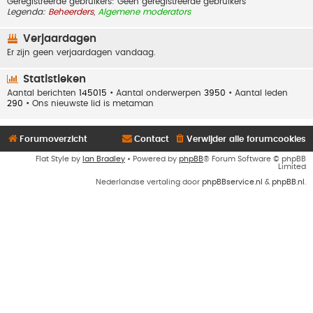
Geregistreerde gebruikers: Geen geregistreerde gebruikers
Legenda:
Beheerders
,
Algemene moderators
Verjaardagen
Er zijn geen verjaardagen vandaag.
Statistieken
Aantal berichten
145015
• Aantal onderwerpen
3950
• Aantal leden
290
• Ons nieuwste lid is
metaman
Forumoverzicht
Contact
Verwijder alle forumcookies
Flat Style by
Ian Bradley
• Powered by
phpBB
® Forum Software © phpBB
Limited
Nederlandse vertaling door
phpBBservice.nl
&
phpBB.nl
.