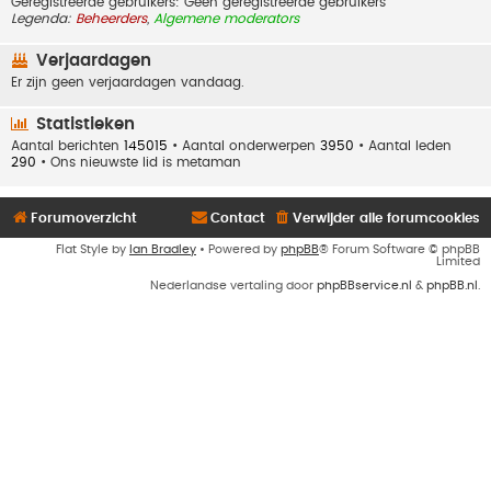
Geregistreerde gebruikers: Geen geregistreerde gebruikers
Legenda:
Beheerders
,
Algemene moderators
Verjaardagen
Er zijn geen verjaardagen vandaag.
Statistieken
Aantal berichten
145015
• Aantal onderwerpen
3950
• Aantal leden
290
• Ons nieuwste lid is
metaman
Forumoverzicht
Contact
Verwijder alle forumcookies
Flat Style by
Ian Bradley
• Powered by
phpBB
® Forum Software © phpBB
Limited
Nederlandse vertaling door
phpBBservice.nl
&
phpBB.nl
.