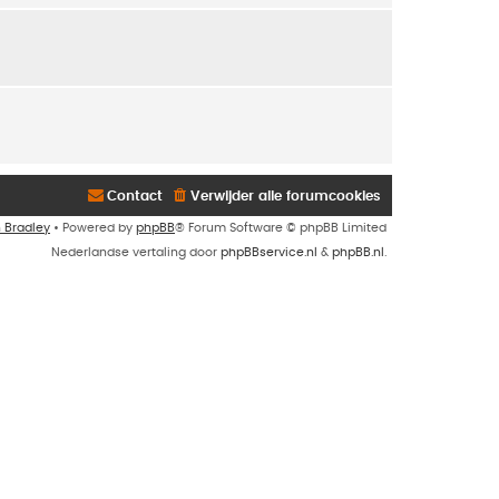
Contact
Verwijder alle forumcookies
n Bradley
• Powered by
phpBB
® Forum Software © phpBB Limited
Nederlandse vertaling door
phpBBservice.nl
&
phpBB.nl
.