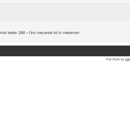
ntal leden
290
• Ons nieuwste lid is
metaman
Flat Style by
Ia