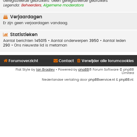
Geregistreerde gebruikers: Geen geregistreerde gebruikers
Legenda:
Beheerders
,
Algemene moderators
Verjaardagen
Er zijn geen verjaardagen vandaag.
Statistieken
Aantal berichten
145015
• Aantal onderwerpen
3950
• Aantal leden
290
• Ons nieuwste lid is
metaman
Forumoverzicht
Contact
Verwijder alle forumcookies
Flat Style by
Ian Bradley
• Powered by
phpBB
® Forum Software © phpBB
Limited
Nederlandse vertaling door
phpBBservice.nl
&
phpBB.nl
.