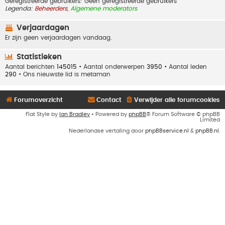
Geregistreerde gebruikers: Geen geregistreerde gebruikers
Legenda:
Beheerders
,
Algemene moderators
Verjaardagen
Er zijn geen verjaardagen vandaag.
Statistieken
Aantal berichten
145015
• Aantal onderwerpen
3950
• Aantal leden
290
• Ons nieuwste lid is
metaman
Forumoverzicht
Contact
Verwijder alle forumcookies
Flat Style by
Ian Bradley
• Powered by
phpBB
® Forum Software © phpBB
Limited
Nederlandse vertaling door
phpBBservice.nl
&
phpBB.nl
.