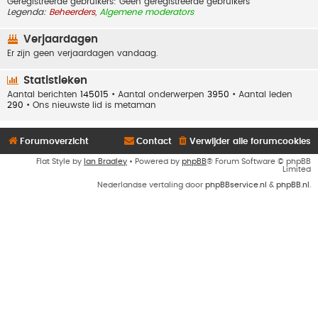
Geregistreerde gebruikers: Geen geregistreerde gebruikers
Legenda:
Beheerders
,
Algemene moderators
Verjaardagen
Er zijn geen verjaardagen vandaag.
Statistieken
Aantal berichten
145015
• Aantal onderwerpen
3950
• Aantal leden
290
• Ons nieuwste lid is
metaman
Forumoverzicht
Contact
Verwijder alle forumcookies
Flat Style by
Ian Bradley
• Powered by
phpBB
® Forum Software © phpBB
Limited
Nederlandse vertaling door
phpBBservice.nl
&
phpBB.nl
.