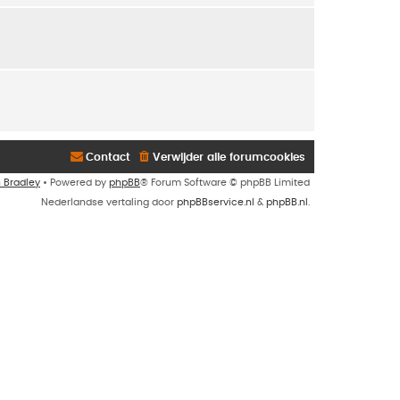
Contact
Verwijder alle forumcookies
n Bradley
• Powered by
phpBB
® Forum Software © phpBB Limited
Nederlandse vertaling door
phpBBservice.nl
&
phpBB.nl
.