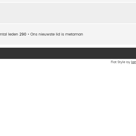
ntal leden
290
• Ons nieuwste lid is
metaman
Flat Style by
Ia