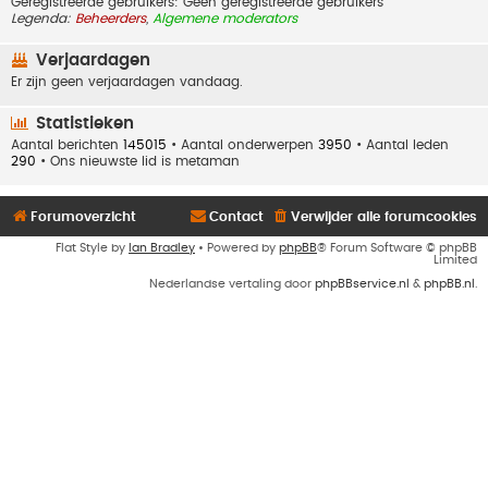
Geregistreerde gebruikers: Geen geregistreerde gebruikers
Legenda:
Beheerders
,
Algemene moderators
Verjaardagen
Er zijn geen verjaardagen vandaag.
Statistieken
Aantal berichten
145015
• Aantal onderwerpen
3950
• Aantal leden
290
• Ons nieuwste lid is
metaman
Forumoverzicht
Contact
Verwijder alle forumcookies
Flat Style by
Ian Bradley
• Powered by
phpBB
® Forum Software © phpBB
Limited
Nederlandse vertaling door
phpBBservice.nl
&
phpBB.nl
.