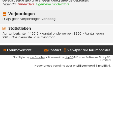
Geregistreerde gebruikers: Geen geregistreerde gebruikers
Legenda:
Beheerders
,
Algemene moderators
Verjaardagen
Er zijn geen verjaardagen vandaag.
Statistieken
Aantal berichten
145015
• Aantal onderwerpen
3950
• Aantal leden
290
• Ons nieuwste lid is
metaman
Forumoverzicht
Contact
Verwijder alle forumcookies
Flat Style by
Ian Bradley
• Powered by
phpBB
® Forum Software © phpBB
Limited
Nederlandse vertaling door
phpBBservice.nl
&
phpBB.nl
.