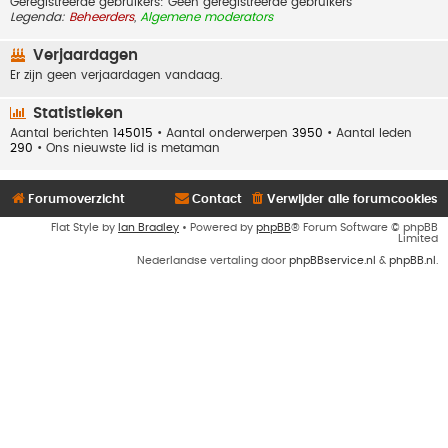
Geregistreerde gebruikers: Geen geregistreerde gebruikers
Legenda:
Beheerders
,
Algemene moderators
Verjaardagen
Er zijn geen verjaardagen vandaag.
Statistieken
Aantal berichten
145015
• Aantal onderwerpen
3950
• Aantal leden
290
• Ons nieuwste lid is
metaman
Forumoverzicht
Contact
Verwijder alle forumcookies
Flat Style by
Ian Bradley
• Powered by
phpBB
® Forum Software © phpBB
Limited
Nederlandse vertaling door
phpBBservice.nl
&
phpBB.nl
.