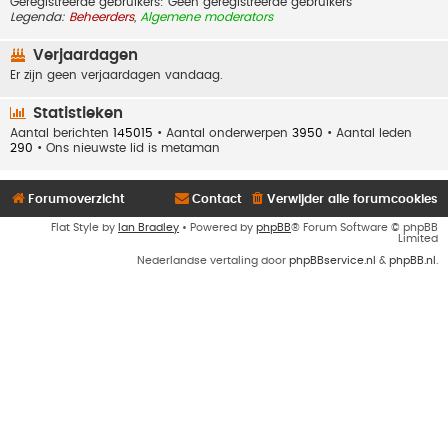
Geregistreerde gebruikers: Geen geregistreerde gebruikers
Legenda:
Beheerders
,
Algemene moderators
Verjaardagen
Er zijn geen verjaardagen vandaag.
Statistieken
Aantal berichten
145015
• Aantal onderwerpen
3950
• Aantal leden
290
• Ons nieuwste lid is
metaman
Forumoverzicht
Contact
Verwijder alle forumcookies
Flat Style by
Ian Bradley
• Powered by
phpBB
® Forum Software © phpBB
Limited
Nederlandse vertaling door
phpBBservice.nl
&
phpBB.nl
.