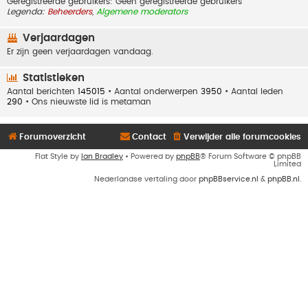
Geregistreerde gebruikers: Geen geregistreerde gebruikers
Legenda:
Beheerders
,
Algemene moderators
Verjaardagen
Er zijn geen verjaardagen vandaag.
Statistieken
Aantal berichten
145015
• Aantal onderwerpen
3950
• Aantal leden
290
• Ons nieuwste lid is
metaman
Forumoverzicht
Contact
Verwijder alle forumcookies
Flat Style by
Ian Bradley
• Powered by
phpBB
® Forum Software © phpBB
Limited
Nederlandse vertaling door
phpBBservice.nl
&
phpBB.nl
.