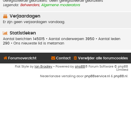
Geregistreerde gebruikers: Geen geregistreerde gebruikers
Legenda:
Beheerders
,
Algemene moderators
Verjaardagen
Er zijn geen verjaardagen vandaag.
Statistieken
Aantal berichten
145015
• Aantal onderwerpen
3950
• Aantal leden
290
• Ons nieuwste lid is
metaman
Forumoverzicht
Contact
Verwijder alle forumcookies
Flat Style by
Ian Bradley
• Powered by
phpBB
® Forum Software © phpBB
Limited
Nederlandse vertaling door
phpBBservice.nl
&
phpBB.nl
.