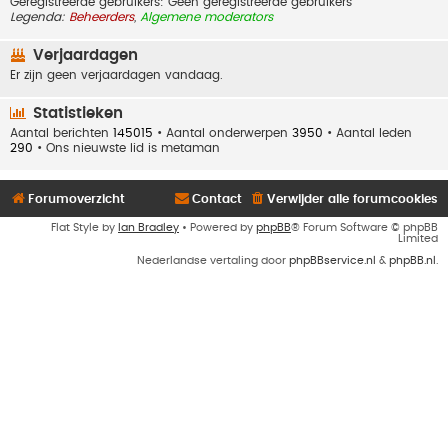
Geregistreerde gebruikers: Geen geregistreerde gebruikers
Legenda:
Beheerders
,
Algemene moderators
Verjaardagen
Er zijn geen verjaardagen vandaag.
Statistieken
Aantal berichten
145015
• Aantal onderwerpen
3950
• Aantal leden
290
• Ons nieuwste lid is
metaman
Forumoverzicht
Contact
Verwijder alle forumcookies
Flat Style by
Ian Bradley
• Powered by
phpBB
® Forum Software © phpBB
Limited
Nederlandse vertaling door
phpBBservice.nl
&
phpBB.nl
.