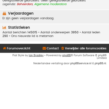
Geregistreerde gebruikers: Geen geregistreerde gebruikers
Legenda:
Beheerders
,
Algemene moderators
Verjaardagen
Er zijn geen verjaardagen vandaag.
Statistieken
Aantal berichten
145015
• Aantal onderwerpen
3950
• Aantal leden
290
• Ons nieuwste lid is
metaman
Forumoverzicht
Contact
Verwijder alle forumcookies
Flat Style by
Ian Bradley
• Powered by
phpBB
® Forum Software © phpBB
Limited
Nederlandse vertaling door
phpBBservice.nl
&
phpBB.nl
.