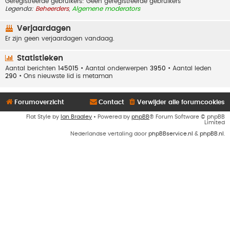
Geregistreerde gebruikers: Geen geregistreerde gebruikers
Legenda:
Beheerders
,
Algemene moderators
Verjaardagen
Er zijn geen verjaardagen vandaag.
Statistieken
Aantal berichten
145015
• Aantal onderwerpen
3950
• Aantal leden
290
• Ons nieuwste lid is
metaman
Forumoverzicht
Contact
Verwijder alle forumcookies
Flat Style by
Ian Bradley
• Powered by
phpBB
® Forum Software © phpBB
Limited
Nederlandse vertaling door
phpBBservice.nl
&
phpBB.nl
.