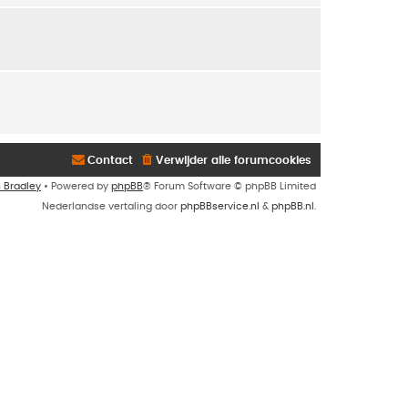
Contact
Verwijder alle forumcookies
n Bradley
• Powered by
phpBB
® Forum Software © phpBB Limited
Nederlandse vertaling door
phpBBservice.nl
&
phpBB.nl
.