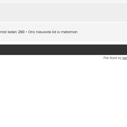
ntal leden
290
• Ons nieuwste lid is
metaman
Flat Style by
Ia