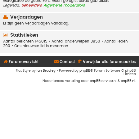
Geregistreerde gebruikers: Geen geregistreerde gebruikers
Legenda:
Beheerders
,
Algemene moderators
Verjaardagen
Er zijn geen verjaardagen vandaag.
Statistieken
Aantal berichten
145015
• Aantal onderwerpen
3950
• Aantal leden
290
• Ons nieuwste lid is
metaman
Forumoverzicht
Contact
Verwijder alle forumcookies
Flat Style by
Ian Bradley
• Powered by
phpBB
® Forum Software © phpBB
Limited
Nederlandse vertaling door
phpBBservice.nl
&
phpBB.nl
.