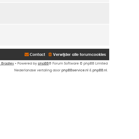
Contact
Verwijder alle forumcookies
n Bradley
• Powered by
phpBB
® Forum Software © phpBB Limited
Nederlandse vertaling door
phpBBservice.nl
&
phpBB.nl
.