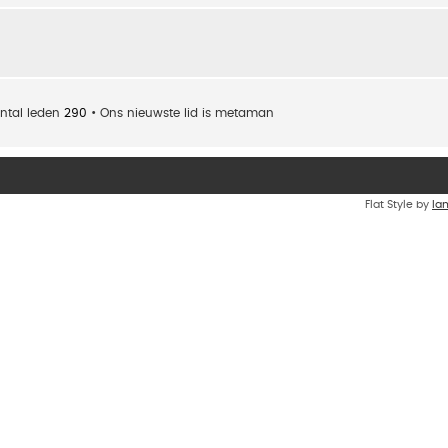
ntal leden
290
• Ons nieuwste lid is
metaman
Flat Style by
Ia