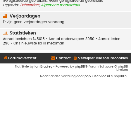
Geregistreerde gebruikers: Geen geregistreerde gebruikers
Legenda:
Beheerders
,
Algemene moderators
Verjaardagen
Er zijn geen verjaardagen vandaag.
Statistieken
Aantal berichten
145015
• Aantal onderwerpen
3950
• Aantal leden
290
• Ons nieuwste lid is
metaman
Forumoverzicht
Contact
Verwijder alle forumcookies
Flat Style by
Ian Bradley
• Powered by
phpBB
® Forum Software © phpBB
Limited
Nederlandse vertaling door
phpBBservice.nl
&
phpBB.nl
.