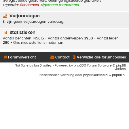
Geregistreerde gebruikers: Geen geregistreerde gebruikers
Legenda:
Beheerders
,
Algemene moderators
Verjaardagen
Er zijn geen verjaardagen vandaag.
Statistieken
Aantal berichten
145015
• Aantal onderwerpen
3950
• Aantal leden
290
• Ons nieuwste lid is
metaman
Forumoverzicht
Contact
Verwijder alle forumcookies
Flat Style by
Ian Bradley
• Powered by
phpBB
® Forum Software © phpBB
Limited
Nederlandse vertaling door
phpBBservice.nl
&
phpBB.nl
.