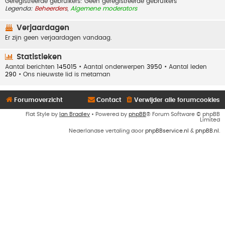
Geregistreerde gebruikers: Geen geregistreerde gebruikers
Legenda:
Beheerders
,
Algemene moderators
Verjaardagen
Er zijn geen verjaardagen vandaag.
Statistieken
Aantal berichten
145015
• Aantal onderwerpen
3950
• Aantal leden
290
• Ons nieuwste lid is
metaman
Forumoverzicht
Contact
Verwijder alle forumcookies
Flat Style by
Ian Bradley
• Powered by
phpBB
® Forum Software © phpBB
Limited
Nederlandse vertaling door
phpBBservice.nl
&
phpBB.nl
.