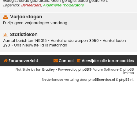
Geregistreerde gebruikers: Geen geregistreerde gebruikers
Legenda:
Beheerders
,
Algemene moderators
Verjaardagen
Er zijn geen verjaardagen vandaag.
Statistieken
Aantal berichten
145015
• Aantal onderwerpen
3950
• Aantal leden
290
• Ons nieuwste lid is
metaman
Forumoverzicht
Contact
Verwijder alle forumcookies
Flat Style by
Ian Bradley
• Powered by
phpBB
® Forum Software © phpBB
Limited
Nederlandse vertaling door
phpBBservice.nl
&
phpBB.nl
.