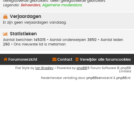
Geregistreerde gebruikers: Geen geregistreerde gebruikers
Legenda:
Beheerders
,
Algemene moderators
Verjaardagen
Er zijn geen verjaardagen vandaag.
Statistieken
Aantal berichten
145015
• Aantal onderwerpen
3950
• Aantal leden
290
• Ons nieuwste lid is
metaman
Forumoverzicht
Contact
Verwijder alle forumcookies
Flat Style by
Ian Bradley
• Powered by
phpBB
® Forum Software © phpBB
Limited
Nederlandse vertaling door
phpBBservice.nl
&
phpBB.nl
.