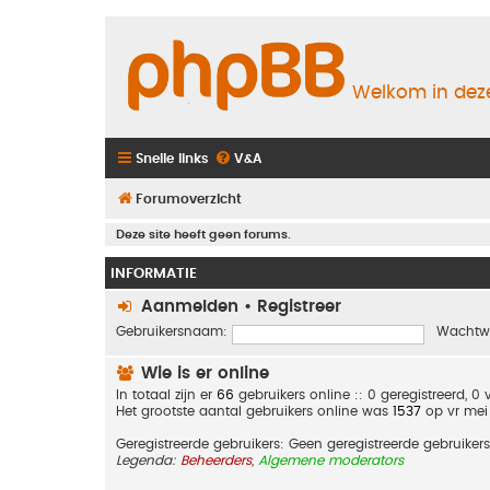
Welkom in deze
Snelle links
V&A
Forumoverzicht
Deze site heeft geen forums.
INFORMATIE
Aanmelden
•
Registreer
Gebruikersnaam:
Wachtw
Wie is er online
In totaal zijn er
66
gebruikers online :: 0 geregistreerd, 
Het grootste aantal gebruikers online was
1537
op vr mei
Geregistreerde gebruikers: Geen geregistreerde gebruikers
Legenda:
Beheerders
,
Algemene moderators