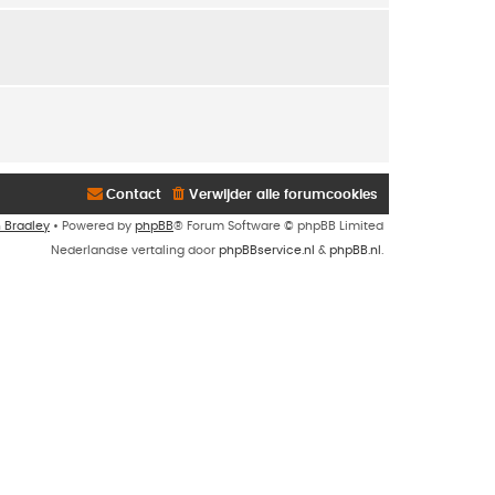
Contact
Verwijder alle forumcookies
n Bradley
• Powered by
phpBB
® Forum Software © phpBB Limited
Nederlandse vertaling door
phpBBservice.nl
&
phpBB.nl
.