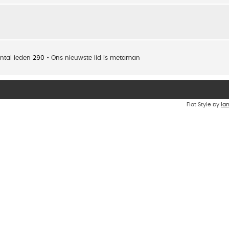
ntal leden
290
• Ons nieuwste lid is
metaman
Flat Style by
Ia