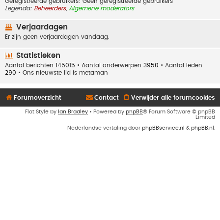
Geregistreerde gebruikers: Geen geregistreerde gebruikers
Legenda:
Beheerders
,
Algemene moderators
Verjaardagen
Er zijn geen verjaardagen vandaag.
Statistieken
Aantal berichten
145015
• Aantal onderwerpen
3950
• Aantal leden
290
• Ons nieuwste lid is
metaman
Forumoverzicht
Contact
Verwijder alle forumcookies
Flat Style by
Ian Bradley
• Powered by
phpBB
® Forum Software © phpBB
Limited
Nederlandse vertaling door
phpBBservice.nl
&
phpBB.nl
.