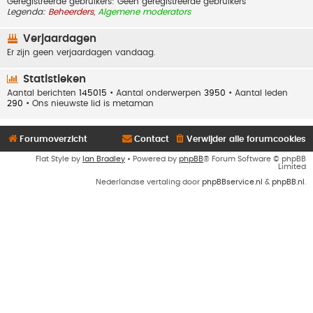
Geregistreerde gebruikers: Geen geregistreerde gebruikers
Legenda:
Beheerders
,
Algemene moderators
Verjaardagen
Er zijn geen verjaardagen vandaag.
Statistieken
Aantal berichten
145015
• Aantal onderwerpen
3950
• Aantal leden
290
• Ons nieuwste lid is
metaman
Forumoverzicht
Contact
Verwijder alle forumcookies
Flat Style by
Ian Bradley
• Powered by
phpBB
® Forum Software © phpBB
Limited
Nederlandse vertaling door
phpBBservice.nl
&
phpBB.nl
.