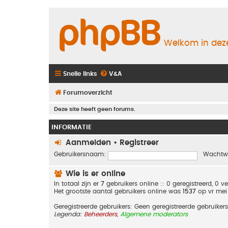
Welkom in deze
Snelle links
V&A
Forumoverzicht
Deze site heeft geen forums.
INFORMATIE
Aanmelden
•
Registreer
Gebruikersnaam:
Wachtw
Wie is er online
In totaal zijn er
7
gebruikers online :: 0 geregistreerd, 0 
Het grootste aantal gebruikers online was
1537
op vr mei
Geregistreerde gebruikers: Geen geregistreerde gebruikers
Legenda:
Beheerders
,
Algemene moderators