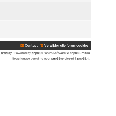
Contact
Verwijder alle forumcookies
n Bradley
• Powered by
phpBB
® Forum Software © phpBB Limited
Nederlandse vertaling door
phpBBservice.nl
&
phpBB.nl
.