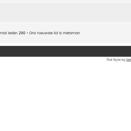
ntal leden
290
• Ons nieuwste lid is
metaman
Flat Style by
Ia