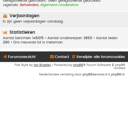
Geregistreerde gebruikers: Geen geregistreerde gebruikers
Legenda:
Beheerders
,
Algemene moderators
Verjaardagen
Er zijn geen verjaardagen vandaag.
Statistieken
Aantal berichten
145015
• Aantal onderwerpen
3950
• Aantal leden
290
• Ons nieuwste lid is
metaman
Forumoverzicht
Contact
Verwijder alle forumcookies
Flat Style by
Ian Bradley
• Powered by
phpBB
® Forum Software © phpBB
Limited
Nederlandse vertaling door
phpBBservice.nl
&
phpBB.nl
.