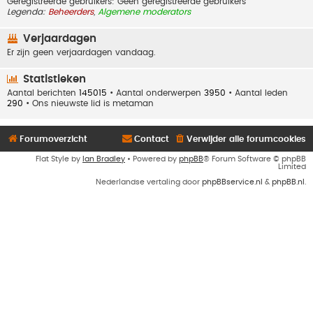
Geregistreerde gebruikers: Geen geregistreerde gebruikers
Legenda:
Beheerders
,
Algemene moderators
Verjaardagen
Er zijn geen verjaardagen vandaag.
Statistieken
Aantal berichten
145015
• Aantal onderwerpen
3950
• Aantal leden
290
• Ons nieuwste lid is
metaman
Forumoverzicht
Contact
Verwijder alle forumcookies
Flat Style by
Ian Bradley
• Powered by
phpBB
® Forum Software © phpBB
Limited
Nederlandse vertaling door
phpBBservice.nl
&
phpBB.nl
.