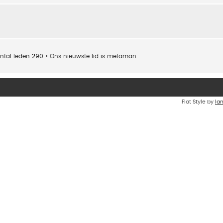
ntal leden
290
• Ons nieuwste lid is
metaman
Flat Style by
Ia