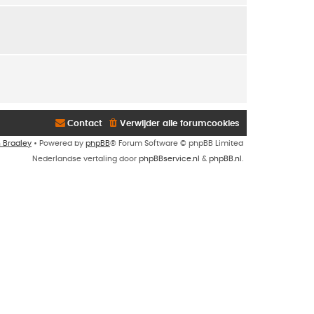
Contact
Verwijder alle forumcookies
n Bradley
• Powered by
phpBB
® Forum Software © phpBB Limited
Nederlandse vertaling door
phpBBservice.nl
&
phpBB.nl
.