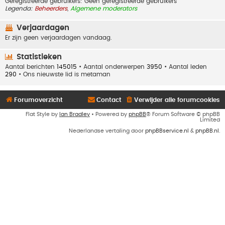
Geregistreerde gebruikers: Geen geregistreerde gebruikers
Legenda:
Beheerders
,
Algemene moderators
Verjaardagen
Er zijn geen verjaardagen vandaag.
Statistieken
Aantal berichten
145015
• Aantal onderwerpen
3950
• Aantal leden
290
• Ons nieuwste lid is
metaman
Forumoverzicht
Contact
Verwijder alle forumcookies
Flat Style by
Ian Bradley
• Powered by
phpBB
® Forum Software © phpBB
Limited
Nederlandse vertaling door
phpBBservice.nl
&
phpBB.nl
.