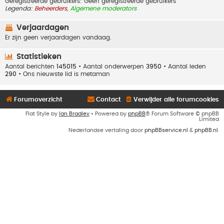
Geregistreerde gebruikers: Geen geregistreerde gebruikers
Legenda:
Beheerders
,
Algemene moderators
Verjaardagen
Er zijn geen verjaardagen vandaag.
Statistieken
Aantal berichten
145015
• Aantal onderwerpen
3950
• Aantal leden
290
• Ons nieuwste lid is
metaman
Forumoverzicht
Contact
Verwijder alle forumcookies
Flat Style by
Ian Bradley
• Powered by
phpBB
® Forum Software © phpBB
Limited
Nederlandse vertaling door
phpBBservice.nl
&
phpBB.nl
.