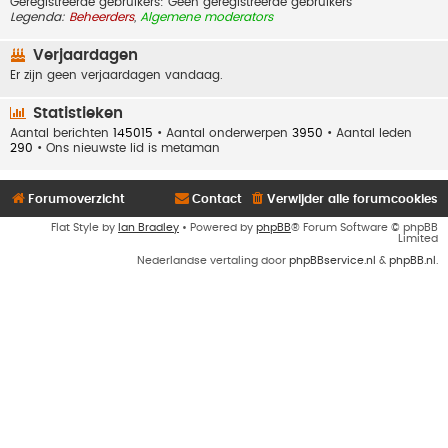
Geregistreerde gebruikers: Geen geregistreerde gebruikers
Legenda:
Beheerders
,
Algemene moderators
Verjaardagen
Er zijn geen verjaardagen vandaag.
Statistieken
Aantal berichten
145015
• Aantal onderwerpen
3950
• Aantal leden
290
• Ons nieuwste lid is
metaman
Forumoverzicht
Contact
Verwijder alle forumcookies
Flat Style by
Ian Bradley
• Powered by
phpBB
® Forum Software © phpBB
Limited
Nederlandse vertaling door
phpBBservice.nl
&
phpBB.nl
.