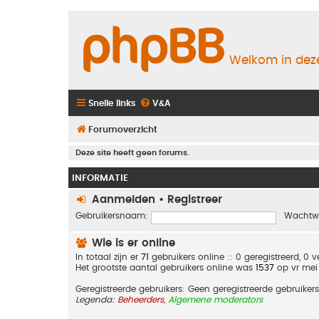
Welkom in deze
Snelle links
V&A
Forumoverzicht
Deze site heeft geen forums.
INFORMATIE
Aanmelden
•
Registreer
Gebruikersnaam:
Wachtw
Wie is er online
In totaal zijn er
71
gebruikers online :: 0 geregistreerd, 0
Het grootste aantal gebruikers online was
1537
op vr mei
Geregistreerde gebruikers: Geen geregistreerde gebruikers
Legenda:
Beheerders
,
Algemene moderators