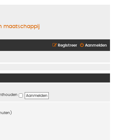
en maatschappij
Registreer
Aanmelden
nthouden
inuten)