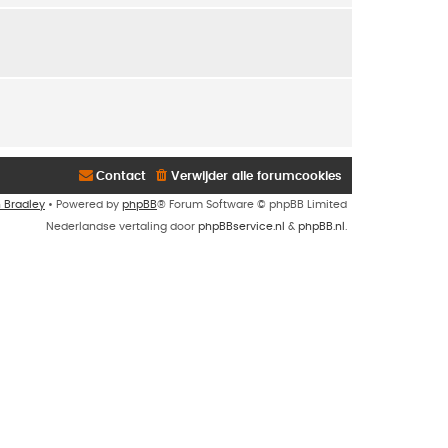
Contact
Verwijder alle forumcookies
n Bradley
• Powered by
phpBB
® Forum Software © phpBB Limited
Nederlandse vertaling door
phpBBservice.nl
&
phpBB.nl
.