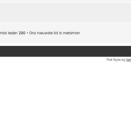
ntal leden
290
• Ons nieuwste lid is
metaman
Flat Style by
Ia