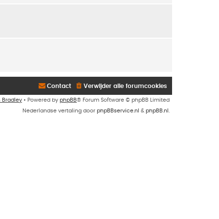
Contact
Verwijder alle forumcookies
n Bradley
• Powered by
phpBB
® Forum Software © phpBB Limited
Nederlandse vertaling door
phpBBservice.nl
&
phpBB.nl
.