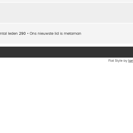
ntal leden
290
• Ons nieuwste lid is
metaman
Flat Style by
Ia