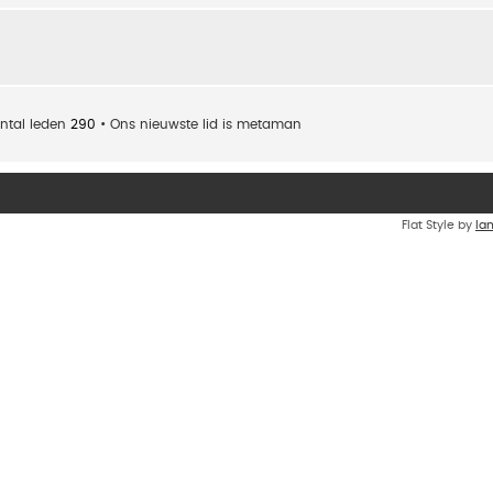
ntal leden
290
• Ons nieuwste lid is
metaman
Flat Style by
Ia