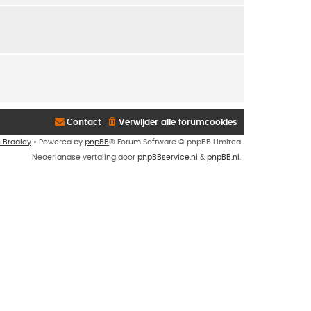
Contact
Verwijder alle forumcookies
n Bradley
• Powered by
phpBB
® Forum Software © phpBB Limited
Nederlandse vertaling door
phpBBservice.nl
&
phpBB.nl
.