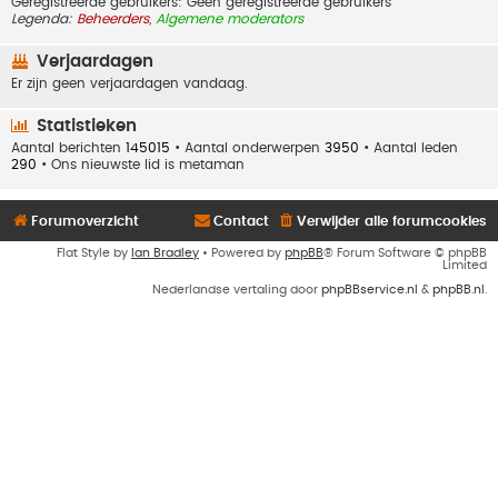
Geregistreerde gebruikers: Geen geregistreerde gebruikers
Legenda:
Beheerders
,
Algemene moderators
Verjaardagen
Er zijn geen verjaardagen vandaag.
Statistieken
Aantal berichten
145015
• Aantal onderwerpen
3950
• Aantal leden
290
• Ons nieuwste lid is
metaman
Forumoverzicht
Contact
Verwijder alle forumcookies
Flat Style by
Ian Bradley
• Powered by
phpBB
® Forum Software © phpBB
Limited
Nederlandse vertaling door
phpBBservice.nl
&
phpBB.nl
.