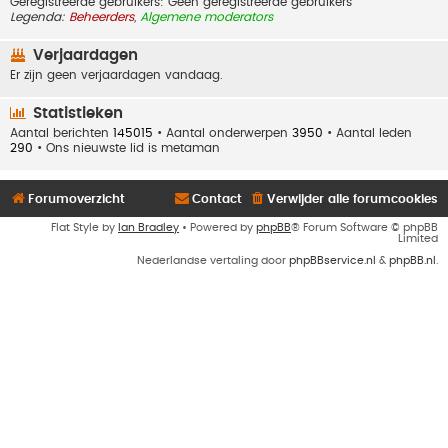
Geregistreerde gebruikers: Geen geregistreerde gebruikers
Legenda:
Beheerders
,
Algemene moderators
Verjaardagen
Er zijn geen verjaardagen vandaag.
Statistieken
Aantal berichten
145015
• Aantal onderwerpen
3950
• Aantal leden
290
• Ons nieuwste lid is
metaman
Forumoverzicht
Contact
Verwijder alle forumcookies
Flat Style by
Ian Bradley
• Powered by
phpBB
® Forum Software © phpBB
Limited
Nederlandse vertaling door
phpBBservice.nl
&
phpBB.nl
.