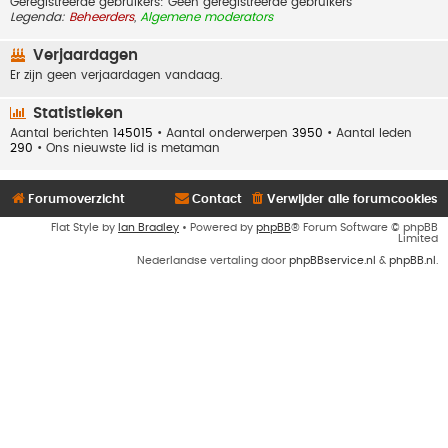
Geregistreerde gebruikers: Geen geregistreerde gebruikers
Legenda:
Beheerders
,
Algemene moderators
Verjaardagen
Er zijn geen verjaardagen vandaag.
Statistieken
Aantal berichten
145015
• Aantal onderwerpen
3950
• Aantal leden
290
• Ons nieuwste lid is
metaman
Forumoverzicht
Contact
Verwijder alle forumcookies
Flat Style by
Ian Bradley
• Powered by
phpBB
® Forum Software © phpBB
Limited
Nederlandse vertaling door
phpBBservice.nl
&
phpBB.nl
.