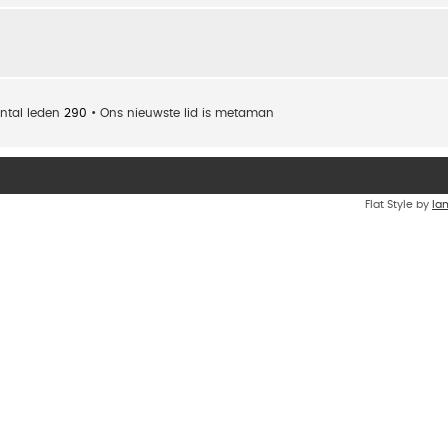
ntal leden
290
• Ons nieuwste lid is
metaman
Flat Style by
Ia