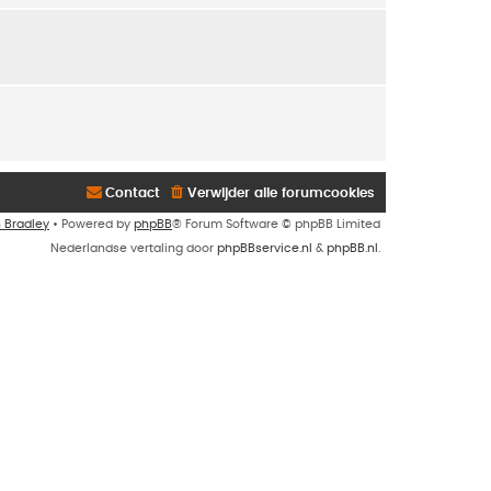
Contact
Verwijder alle forumcookies
n Bradley
• Powered by
phpBB
® Forum Software © phpBB Limited
Nederlandse vertaling door
phpBBservice.nl
&
phpBB.nl
.