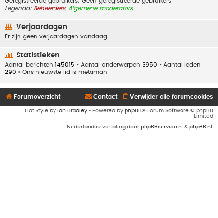
Geregistreerde gebruikers: Geen geregistreerde gebruikers
Legenda:
Beheerders
,
Algemene moderators
Verjaardagen
Er zijn geen verjaardagen vandaag.
Statistieken
Aantal berichten
145015
• Aantal onderwerpen
3950
• Aantal leden
290
• Ons nieuwste lid is
metaman
Forumoverzicht
Contact
Verwijder alle forumcookies
Flat Style by
Ian Bradley
• Powered by
phpBB
® Forum Software © phpBB
Limited
Nederlandse vertaling door
phpBBservice.nl
&
phpBB.nl
.